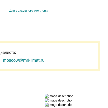
м
Для воздушного отопления
циалиста:
moscow@mrklimat.ru