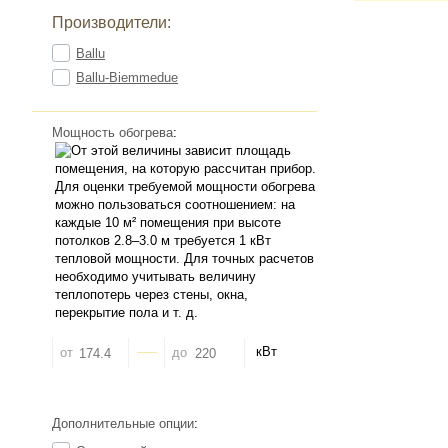
Производители:
Ballu
Ballu-Biemmedue
Мощность обогрева
:
кВт
от
до
Дополнительные опции
: