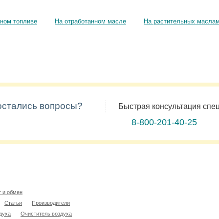
ном топливе
На отработанном масле
На растительных масла
 остались вопросы?
Быстрая консультация спе
8-800-201-40-25
т и обмен
Статьи
Производители
духа
Очиститель воздуха