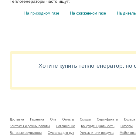
Теплогенераторы часто ищут:
На природном газе
На сжиженном газе
На дизель
Хотите купить теплогенератор, но
Доставка
Гарантия
Опт
Оплата
Скидки
Сертификаты
Возвра
Контакты и режим работы
Соглашение
Конфиденциальность
Обзоры
Бытовые осушители
Сушилка для рук
Увлажнители воздуха
Мойки воз