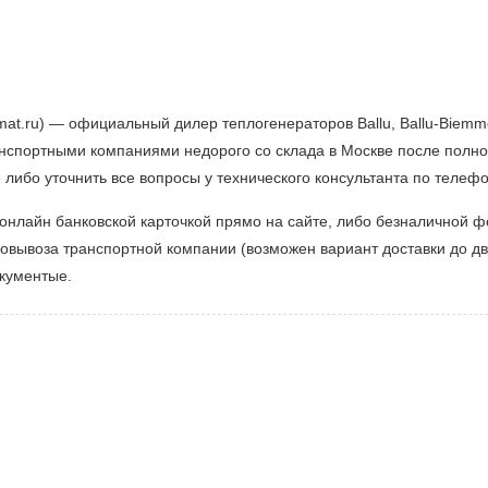
mat.ru) — официальный дилер теплогенераторов Ballu, Ballu-Biem
анспортными компаниями недорого со склада в Москве после полн
» либо уточнить все вопросы у технического консультанта по телеф
онлайн банковской карточкой прямо на сайте, либо безналичной 
мовывоза транспортной компании (возможен вариант доставки до дв
окументые.