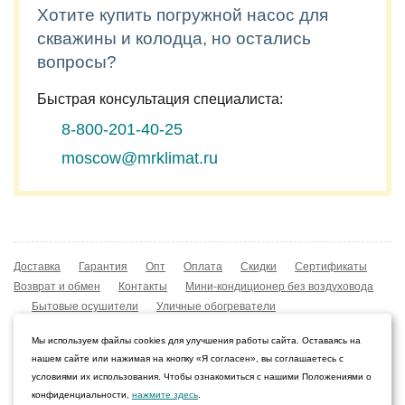
Хотите купить погружной насос для
скважины и колодца, но остались
вопросы?
Быстрая консультация специалиста:
8-800-201-40-25
moscow@mrklimat.ru
Доставка
Гарантия
Опт
Оплата
Скидки
Сертификаты
Возврат и обмен
Контакты
Мини-кондиционер без воздуховода
Бытовые осушители
Уличные обогреватели
Охладители воздуха
Мобильные кондиционеры
Мы используем файлы cookies для улучшения работы сайта. Оставаясь на
Охладители воздуха
Конвекторы NOBO
нашем сайте или нажимая на кнопку «Я согласен», вы соглашаетесь с
Мойка воздуха Boneco W210
условиями их использования. Чтобы ознакомиться с нашими Положениями о
конфиденциальности,
нажмите здесь
.
© 2009–2026 Интернет-магазин «Мистер Климат»