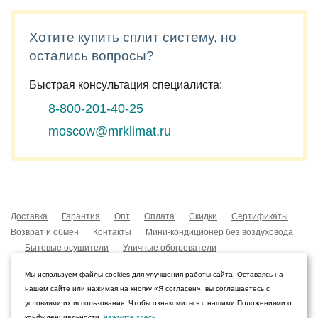
Хотите купить сплит систему, но
остались вопросы?
Быстрая консультация специалиста:
8-800-201-40-25
moscow@mrklimat.ru
Доставка
Гарантия
Опт
Оплата
Скидки
Сертификаты
Возврат и обмен
Контакты
Мини-кондиционер без воздуховода
Бытовые осушители
Уличные обогреватели
Охладители воздуха
Мобильные кондиционеры
Мы используем файлы cookies для улучшения работы сайта. Оставаясь на
Охладители воздуха
Конвекторы NOBO
нашем сайте или нажимая на кнопку «Я согласен», вы соглашаетесь с
Мойка воздуха Boneco W210
условиями их использования. Чтобы ознакомиться с нашими Положениями о
конфиденциальности,
нажмите здесь
.