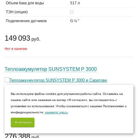
Объем бака для воды
517 л
ТЭН (опция)
Подключение датчиков
G ½ ″
149 093
руб.
Нет в наличии
Теплоаккумулятор SUNSYSTEM P 3000
Способ установки
напольный
Мы используем файлы cookies для улучшения работы сайта. Оставаясь на
нашем сайте или нажимая на кнопку «Я согласен», вы соглашаетесь с
Объем бака для воды
3000 л
условиями их использования. Чтобы ознакомиться с нашими Положениями о
ТЭН (опция)
конфиденциальности,
нажмите здесь
.
Максимальное рабочее давление
3 бар
Я согласен
276 388
руб.