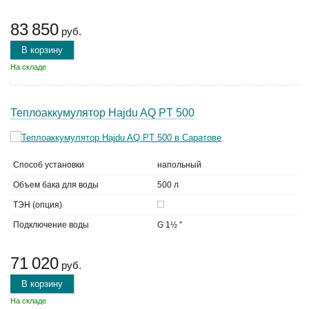
83 850
руб.
В корзину
На складе
Теплоаккумулятор Hajdu AQ PT 500
Способ установки
напольный
Объем бака для воды
500 л
ТЭН (опция)
Подключение воды
G 1½ ″
71 020
руб.
В корзину
На складе