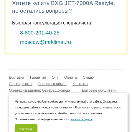
Хотите купить BXG JET-7000A Restyle,
но остались вопросы?
Быстрая консультация специалиста:
8-800-201-40-25
moscow@mrklimat.ru
Доставка
Гарантия
Опт
Оплата
Скидки
Сертификаты
Возврат и обмен
Контакты
Мини-кондиционер без воздуховода
Бытовые осушители
Уличные обогреватели
Охладители воздуха
Мы используем файлы cookies для улучшения работы сайта. Оставаясь
Мобильные кондиционеры
Охладители воздуха
на нашем сайте или нажимая на кнопку «Я согласен», вы соглашаетесь с
Конвекторы NOBO
Мойка воздуха Boneco W210
условиями их использования. Чтобы ознакомиться с нашими
Положениями о конфиденциальности,
нажмите здесь
.
© 2009–2026 Интернет-магазин «Мистер Климат»
Саратов, Саратовская область
Я согласен