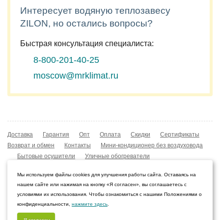
Интересует водяную теплозавесу
ZILON, но остались вопросы?
Быстрая консультация специалиста:
8-800-201-40-25
moscow@mrklimat.ru
Доставка
Гарантия
Опт
Оплата
Скидки
Сертификаты
Возврат и обмен
Контакты
Мини-кондиционер без воздуховода
Бытовые осушители
Уличные обогреватели
Охладители воздуха
Мобильные кондиционеры
Мы используем файлы cookies для улучшения работы сайта. Оставаясь на
Охладители воздуха
Конвекторы NOBO
нашем сайте или нажимая на кнопку «Я согласен», вы соглашаетесь с
Мойка воздуха Boneco W210
условиями их использования. Чтобы ознакомиться с нашими Положениями о
конфиденциальности,
нажмите здесь
.
© 2009–2026 Интернет-магазин «Мистер Климат»
Саратов, Саратовская область
Я согласен