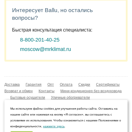
Интересует Ballu, но остались
вопросы?
Быстрая консультация специалиста:
8-800-201-40-25
moscow@mrklimat.ru
Доставка
Гарантия
Опт
Оплата
Скидки
Сертификаты
Возврат и обмен
Контакты
Мини-кондиционер без воздуховода
Бытовые осушители
Уличные обогреватели
Охладители воздуха
Мобильные кондиционеры
Мы используем файлы cookies для улучшения работы сайта. Оставаясь на
Охладители воздуха
Конвекторы NOBO
нашем сайте или нажимая на кнопку «Я согласен», вы соглашаетесь с
Мойка воздуха Boneco W210
условиями их использования. Чтобы ознакомиться с нашими Положениями о
конфиденциальности,
нажмите здесь
.
© 2009–2026 Интернет-магазин «Мистер Климат»