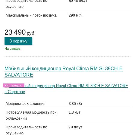
Производительность по
до 48 л/сут
осушению
Максимальный поток воздуха
290 м³/ч
23 490
руб.
В корзину
На складе
Мобильный кондиционер Royal Clima RM-SL39CH-E
SALVATORE
Хит продаж
Мощность охлаждения
3.85 кВт
Потребляемая мощность при
1.3 кВт
охлаждении
Производительность по
79 л/сут
осушению