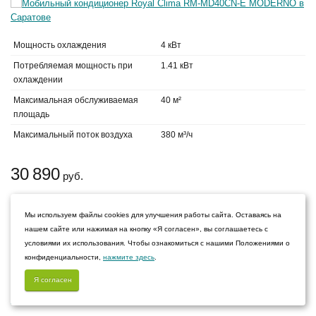
Мощность охлаждения
4 кВт
Потребляемая мощность при
1.41 кВт
охлаждении
Максимальная обслуживаемая
40 м²
площадь
Максимальный поток воздуха
380 м³/ч
30 890
руб.
Нет в наличии
Мы используем файлы cookies для улучшения работы сайта. Оставаясь на
нашем сайте или нажимая на кнопку «Я согласен», вы соглашаетесь с
Мобильный кондиционер Royal Clima RM-MP30CN-E
условиями их использования. Чтобы ознакомиться с нашими Положениями о
конфиденциальности,
нажмите здесь
.
MOBILE PLUS
Я согласен